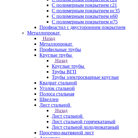
С полимерным покрытием с21
С полимерным покрытием нс35
С полимерным покрытием н60
С полимерным покрытием н75
Профнастил с двусторонним покрытием
Металлопрокат
Назад
Металлопрокат
Профильные трубы
Круглые трубы
Назад
Круглые трубы
Трубы ВГП
Трубы электросварные круглые
Квадрат стальной
Уголок стальной
Полоса стальная
Швеллер
Лист стальной
Назад
Лист стальной
Лист стальной горячекатаный
Лист стальной холоднокатаный
Просечно-вытяжной лист