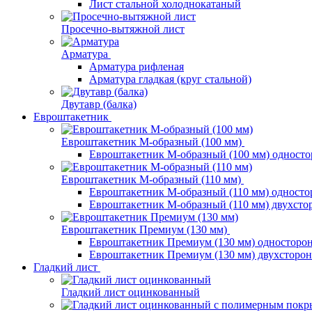
Лист стальной холоднокатаный
Просечно-вытяжной лист
Арматура
Арматура рифленая
Арматура гладкая (круг стальной)
Двутавр (балка)
Евроштакетник
Евроштакетник М-образный (100 мм)
Евроштакетник М-образный (100 мм) одност
Евроштакетник М-образный (110 мм)
Евроштакетник М-образный (110 мм) одност
Евроштакетник М-образный (110 мм) двухст
Евроштакетник Премиум (130 мм)
Евроштакетник Премиум (130 мм) односторо
Евроштакетник Премиум (130 мм) двухсторо
Гладкий лист
Гладкий лист оцинкованный