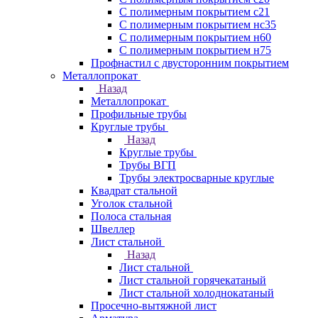
С полимерным покрытием с21
С полимерным покрытием нс35
С полимерным покрытием н60
С полимерным покрытием н75
Профнастил с двусторонним покрытием
Металлопрокат
Назад
Металлопрокат
Профильные трубы
Круглые трубы
Назад
Круглые трубы
Трубы ВГП
Трубы электросварные круглые
Квадрат стальной
Уголок стальной
Полоса стальная
Швеллер
Лист стальной
Назад
Лист стальной
Лист стальной горячекатаный
Лист стальной холоднокатаный
Просечно-вытяжной лист