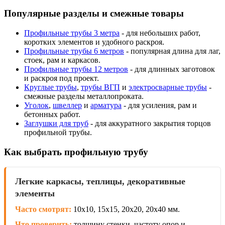
Популярные разделы и смежные товары
Профильные трубы 3 метра
- для небольших работ,
коротких элементов и удобного раскроя.
Профильные трубы 6 метров
- популярная длина для лаг,
стоек, рам и каркасов.
Профильные трубы 12 метров
- для длинных заготовок
и раскроя под проект.
Круглые трубы
,
трубы ВГП
и
электросварные трубы
-
смежные разделы металлопроката.
Уголок
,
швеллер
и
арматура
- для усиления, рам и
бетонных работ.
Заглушки для труб
- для аккуратного закрытия торцов
профильной трубы.
Как выбрать профильную трубу
Легкие каркасы, теплицы, декоративные
элементы
Часто смотрят:
10x10, 15x15, 20x20, 20x40 мм.
Что проверить:
толщину стенки, частоту опор и