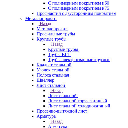
С полимерным покрытием н60
С полимерным покрытием н75
Профнастил с двусторонним покрытием
Металлопрокат
Назад
Металлопрокат
Профильные трубы
Круглые трубы
Назад
Круглые трубы
Трубы ВГП
Трубы электросварные круглые
Квадрат стальной
Уголок стальной
Полоса стальная
Швеллер
Лист стальной
Назад
Лист стальной
Лист стальной горячекатаный
Лист стальной холоднокатаный
Просечно-вытяжной лист
Арматура
Назад
Арматура