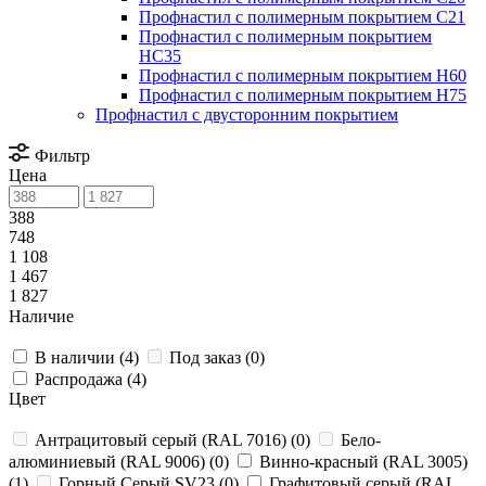
Профнастил с полимерным покрытием С21
Профнастил с полимерным покрытием
НС35
Профнастил с полимерным покрытием Н60
Профнастил с полимерным покрытием Н75
Профнастил с двусторонним покрытием
Фильтр
Цена
388
748
1 108
1 467
1 827
Наличие
В наличии (
4
)
Под заказ (
0
)
Распродажа (
4
)
Цвет
Антрацитовый серый (RAL 7016) (
0
)
Бело-
алюминиевый (RAL 9006) (
0
)
Винно-красный (RAL 3005)
(
1
)
Горный Серый SV23 (
0
)
Графитовый серый (RAL