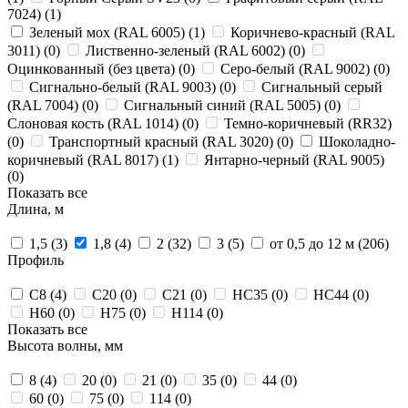
7024) (
1
)
Зеленый мох (RAL 6005) (
1
)
Коричнево-красный (RAL
3011) (
0
)
Лиственно-зеленый (RAL 6002) (
0
)
Оцинкованный (без цвета) (
0
)
Серо-белый (RAL 9002) (
0
)
Сигнально-белый (RAL 9003) (
0
)
Сигнальный серый
(RAL 7004) (
0
)
Сигнальный синий (RAL 5005) (
0
)
Слоновая кость (RAL 1014) (
0
)
Темно-коричневый (RR32)
(
0
)
Транспортный красный (RAL 3020) (
0
)
Шоколадно-
коричневый (RAL 8017) (
1
)
Янтарно-черный (RAL 9005)
(
0
)
Показать все
Длина, м
1,5 (
3
)
1,8 (
4
)
2 (
32
)
3 (
5
)
от 0,5 до 12 м (
206
)
Профиль
С8 (
4
)
С20 (
0
)
С21 (
0
)
НС35 (
0
)
НС44 (
0
)
Н60 (
0
)
Н75 (
0
)
Н114 (
0
)
Показать все
Высота волны, мм
8 (
4
)
20 (
0
)
21 (
0
)
35 (
0
)
44 (
0
)
60 (
0
)
75 (
0
)
114 (
0
)